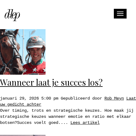
Auteur archieven voor Rob
Toggle
Meyn
naviga
Wanneer laat je succes los?
januari 29, 2026 5:00 pm
Gepubliceerd door
Rob Meyn
Laat
uw gedicht achter
Over timing, trots en strategische keuzes. Hoe maak jij
strategische keuzes wanneer emotie en ratio met elkaar
botsen?Succes voelt goed....
Lees artikel