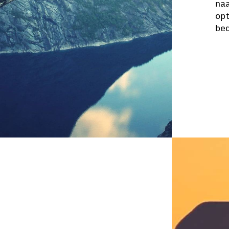
na
op
be