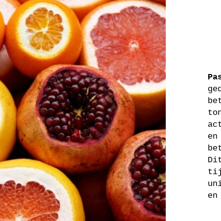
Pa
ge
be
to
ac
en
be
Di
ti
un
en