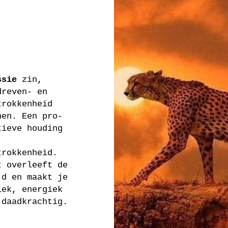
ssie
zin,
dreven- en
trokkenheid
nen. Een pro-
tieve houding
trokkenheid.
t overleeft de
jd en maakt je
iek, energiek
 daadkrachtig.