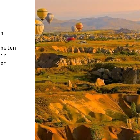
s
e
en
abelen
 in
Een