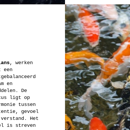
lans
, werken
t een
tgebalanceerd
am en
ddelen. De
cus ligt op
rmonie tussen
tentie, gevoel
 verstand. Het
el is streven