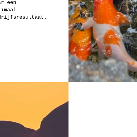
ar een
timaal
drijfsresultaat.