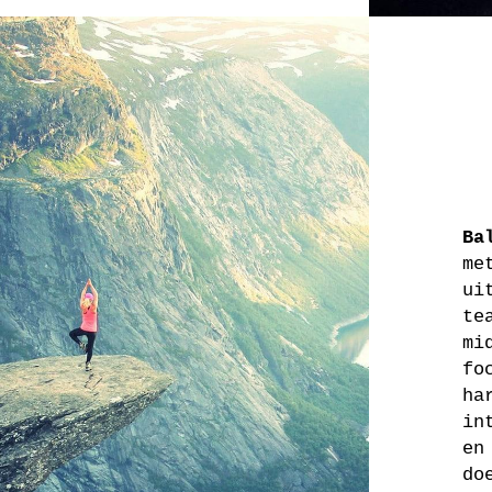
Ba
me
ui
te
mi
fo
ha
in
en
do